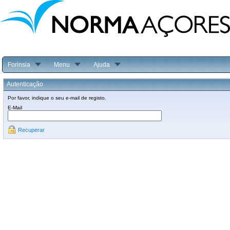
Forinsia
Menu
Ajuda
Autenticação
Por favor, indique o seu e-mail de registo.
E-Mail
Recuperar